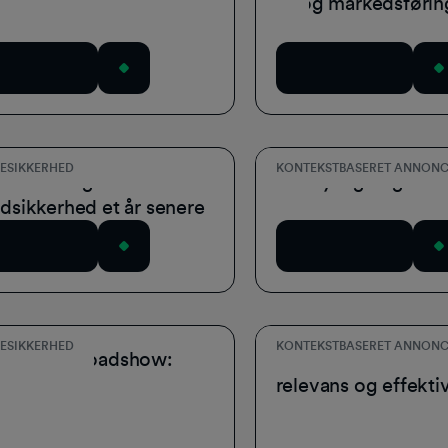
ndRX
AI og markedsførin
wnload nu
Download nu
ESIKKERHED
KONTEKSTBASERET ANNONC
en omkring
Det synlige og det 
dsikkerhed et år senere
wnload nu
Download nu
ESIKKERHED
KONTEKSTBASERET ANNONC
ndRX 3.0 Roadshow:
Forståelse af konte
relevans og effektiv