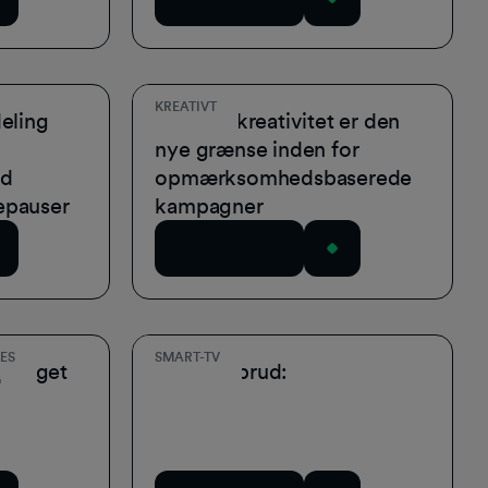
KREATIVT
eling
Hvorfor kreativitet er den
nye grænse inden for
d
opmærksomhedsbaserede
epauser
kampagner
Download nu
ES
SMART-TV
d præget
Gennembrud: