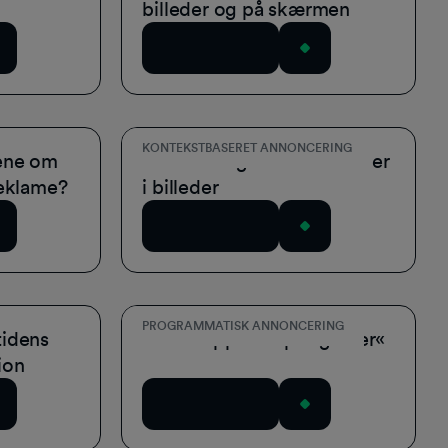
billeder og på skærmen
Download nu
KONTEKSTBASERET ANNONCERING
ene om
Den enkle guide til reklamer
reklame?
i billeder
Download nu
PROGRAMMATISK ANNONCERING
tidens
Slet knappen »Spring over«
ion
Download nu