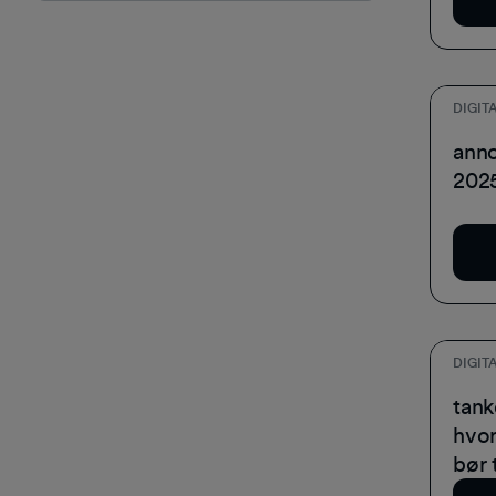
DIGIT
Stat
anno
202
Do
DIGIT
At f
tank
hvor
bør 