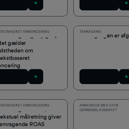
wnload nu
Download nu
KSTBASERET ANNONCERING
TANKEGANG
er stadig lang vej igen,
Tankegangen er af
det gælder
idstheden om
ekstbaseret
oncering
wnload nu
Download nu
KSTBASERET ANNONCERING
ANNONCER MED STOR
ndersøgelse viser, at
Branchens situation
GENNEMSLAGSKRAFT
ekstuel målretning giver
fremragende ROAS