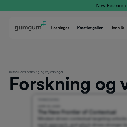
New Research: 
Løsninger
Kreativt galleri
Indblik
Ressourcer
Forskning og vejledninger
Forskning og 
TANKEGANG
Udgivet:
June 30, 2026
The New Frontier of Contextual
Mindset-driven contextual targeting unlocks
each approach, and which drives stronger br