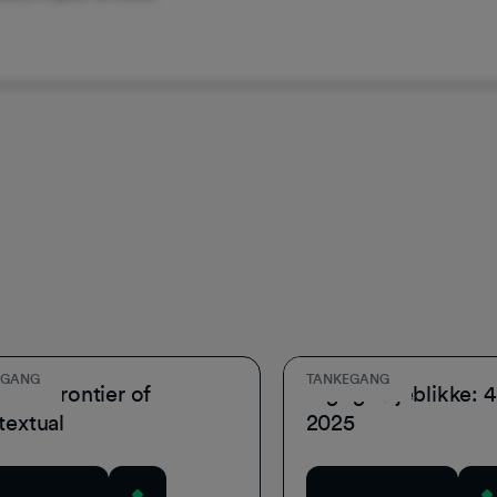
EGANG
TANKEGANG
New Frontier of
Vigtige øjeblikke: 4
extual
2025
wnload nu
Download nu