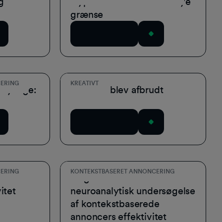
g
Hyperkontekstuel: Den nye
grænse
Download nu
ERING
KREATIVT
usynlige:
Videoen blev afbrudt
Download nu
ERING
KONTEKSTBASERET ANNONCERING
kstuel
Cognitextual: En
itet
neuroanalytisk undersøgelse
af kontekstbaserede
annoncers effektivitet