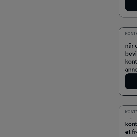
Do
KONTE
Der 
når 
bev
kont
ann
Do
KONTE
Ny u
kont
et 