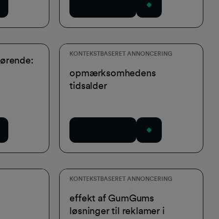
Download nu
KONTEKSTBASERET ANNONCERING
gørende:
Den kontekstuelle fordel i
opmærksomhedens
tidsalder
Download nu
KONTEKSTBASERET ANNONCERING
:
Den samlede økonomiske
effekt af GumGums
løsninger til reklamer i