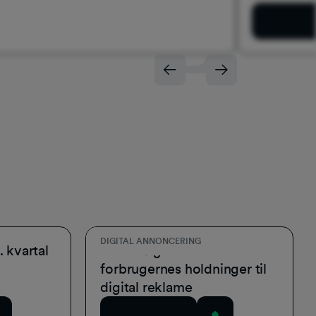
Download
DIGITAL ANNONCERING
. kvartal
Undersøgelse af
forbrugernes holdninger til
digital reklame
Download nu