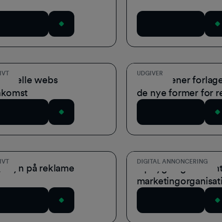
wnload nu
Download nu
IVT
UDGIVER
visuelle webs
Hvad mener forlag
mkomst
de nye former for 
wnload nu
Download nu
IVT
DIGITAL ANNONCERING
yt syn på reklame
Opbygning af frem
marketingorganisat
wnload nu
Download nu