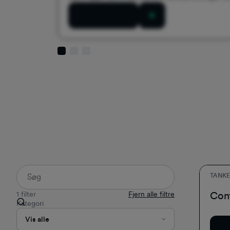
Download nu
TANK
The 
Cont
1
filter
Fjern alle filtre
Kategori
Vis alle
Do