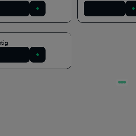
wnload nu
Download nu
tig
wnload nu