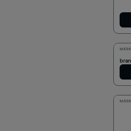
Bra
Do
MÆRK
Kris
bran
Do
MÆRK
Bra