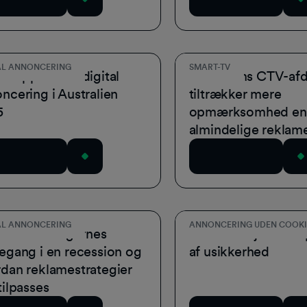
AL ANNONCERING
SMART-TV
usrapport om digital
GumGums CTV-afd
ncering i Australien
tiltrækker mere
5
opmærksomhed en
almindelige reklam
wnload nu
Download nu
AL ANNONCERING
ANNONCERING UDEN COOKI
orstå forbrugernes
At finde vej i en ti
egang i en recession og
af usikkerhed
dan reklamestrategier
tilpasses