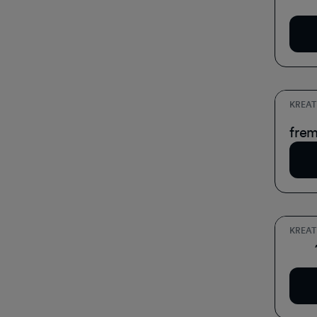
Do
KREAT
Det 
fre
Do
KREAT
Et n
Do