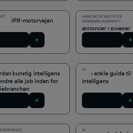
IVT
ANNONCER MED STOR
ual SUPR-motorvejen
Den hurtige guide ti
GENNEMSLAGSKRAFT
annoncer i billeder
wnload nu
Download nu
AI
dan kunstig intelligens
Den enkle guide til 
ændre alle job inden for
intelligens
iebranchen
wnload nu
Download nu
ESIKKERHED
AI