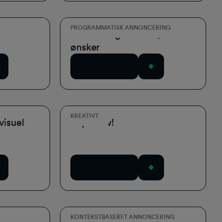
PROGRAMMATISK ANNONCERING
l
Giv forbrugerne det, de
ønsker
Download nu
KREATIVT
visuel
Zap! Pow!
Download nu
KONTEKSTBASERET ANNONCERING