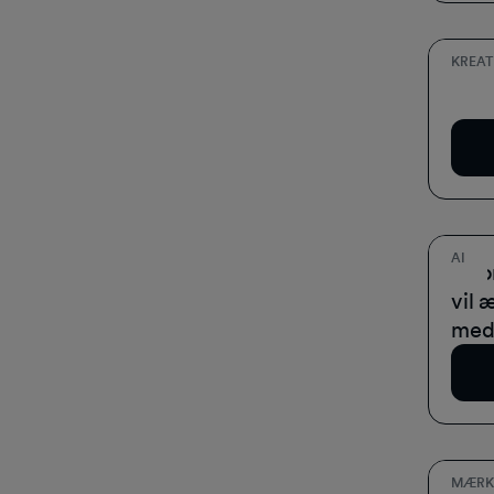
KREAT
Vis
Do
AI
Hvor
vil 
med
Do
MÆRK