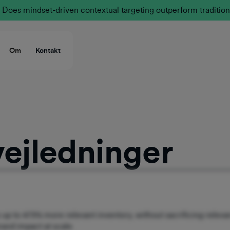
Does mindset-driven contextual targeting outperform tradition
Om
Kontakt
vejledninger
 up to 473% more relevant inventory, without sacrificing rele
and impact at scale.