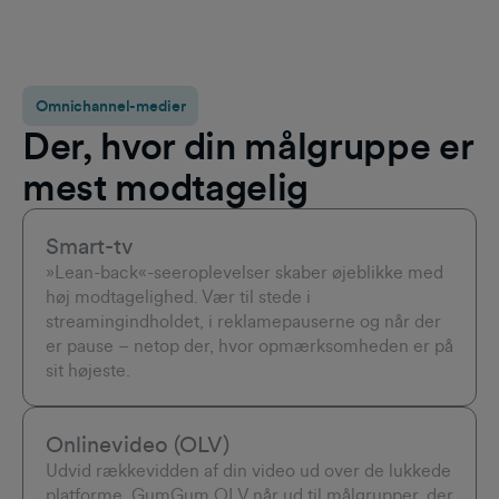
Omnichannel-medier
Der, hvor din målgruppe er
mest modtagelig
Smart-tv
»Lean-back«-seeroplevelser skaber øjeblikke med
høj modtagelighed. Vær til stede i
streamingindholdet, i reklamepauserne og når der
er pause – netop der, hvor opmærksomheden er på
sit højeste.
Onlinevideo (OLV)
Udvid rækkevidden af din video ud over de lukkede
platforme. GumGum OLV når ud til målgrupper, der