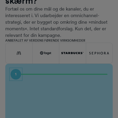
skærm?
Fortæl os om dine mål og de kanaler, du er
interesseret i. Vi udarbejder en omnichannel-
strategi, der er bygget op omkring dine »mindset
moments«. Intet standardforslag. Kun det, der er
relevant for din kampagne.
ANBEFALET AF VERDENS FØRENDE VIRKSOMHEDER
1
Fornavn
Stilli
Efternavn
Virks