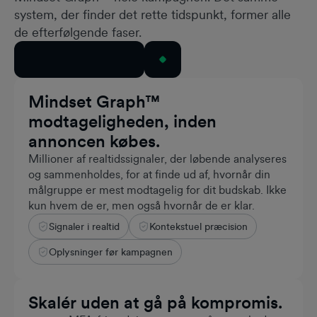
system, der finder det rette tidspunkt, former alle
de efterfølgende faser.
Kontakt vores team
Mindset Graph™
modtageligheden, inden
annoncen købes.
Millioner af realtidssignaler, der løbende analyseres
og sammenholdes, for at finde ud af, hvornår din
målgruppe er mest modtagelig for dit budskab. Ikke
kun hvem de er, men også hvornår de er klar.
Signaler i realtid
Kontekstuel præcision
Milliarder
BEHANDLING AF SIGNALER I REALTID
Oplysninger før kampagnen
Skalér uden at gå på kompromis.