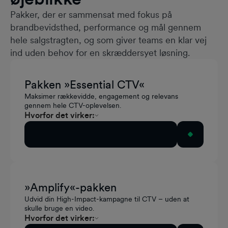
Pakker, der er sammensat med fokus på
brandbevidsthed, performance og mål gennem
hele salgstragten, og som giver teams en klar vej
ind uden behov for en skræddersyet løsning.
Pakken »Essential CTV«
Maksimer rækkevidde, engagement og relevans
gennem hele CTV-oplevelsen.
Hvorfor det virker:
Standard Video øger kendskabet
Aktivér denne pakke
In-Video styrker relevansen i indholdet
Pause-annoncer fanger opmærksomheden og
får brugerne til at handle i naturlige pauser
»Amplify«-pakken
Udvid din High-Impact-kampagne til CTV – uden at
skulle bruge en video.
Hvorfor det virker: