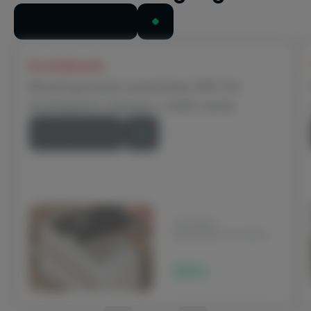
Se alle casestudier
Scotiabank
Boosting brand awareness 22% for
Scotiabank’s Scene+ credit cards
Læs historien
STIGNING I
MÆRKEBEVIDSTHEDEN
22%