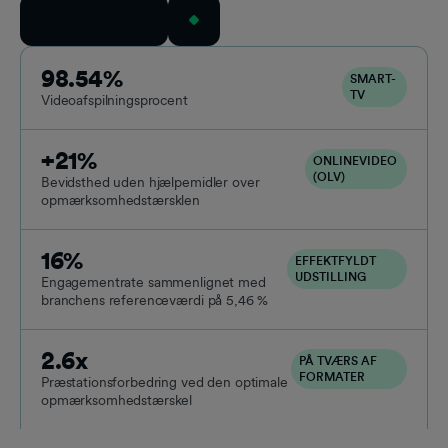
Bestil en demo
98.54%
SMART-
TV
Videoafspilningsprocent
+21%
ONLINEVIDEO
(OLV)
Bevidsthed uden hjælpemidler over
opmærksomhedstærsklen
16%
EFFEKTFYLDT
UDSTILLING
Engagementrate sammenlignet med
branchens referenceværdi på 5,46 %
2.6x
PÅ TVÆRS AF
FORMATER
Præstationsforbedring ved den optimale
opmærksomhedstærskel