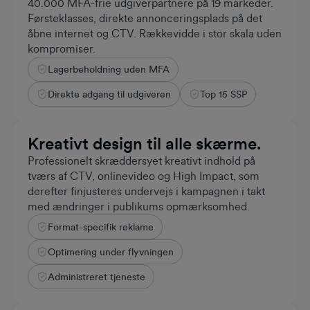
40.000 MFA-frie udgiverpartnere på 19 markeder.
Førsteklasses, direkte annonceringsplads på det
åbne internet og CTV. Rækkevidde i stor skala uden
kompromiser.
Lagerbeholdning uden MFA
~1b
MÅNEDLIGE UNIKKE BESØGERE
Direkte adgang til udgiveren
Top 15 SSP
Kreativt design til alle skærme.
Professionelt skræddersyet kreativt indhold på
tværs af CTV, onlinevideo og High Impact, som
derefter finjusteres undervejs i kampagnen i takt
med ændringer i publikums opmærksomhed.
Format-specifik reklame
1,000+
AGENTURPARTNERE
Optimering under flyvningen
Administreret tjeneste