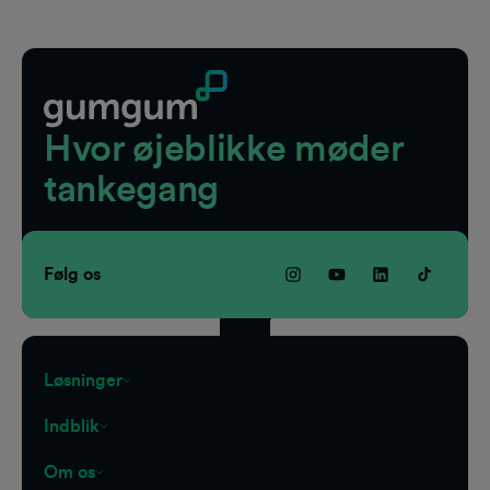
Fodnote
Hvor øjeblikke møder
tankegang
Følg os
Løsninger
Indblik
Om os