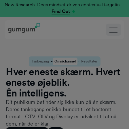
New Research: Does mindset-driven contextual targeting outperform traditional?
Find Out
Tankegang
+
Omnichannel
=
Resultater
Hver eneste skærm. Hvert
eneste øjeblik.
Én intelligens.
Dit publikum befinder sig ikke kun på én skærm.
Deres tankegang er ikke bundet til ét bestemt
format. CTV, OLV og Display er udviklet til at nå
dem, når de er klar.