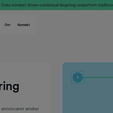
Does mindset-driven contextual targeting outperform tradition
Om
Kontakt
1
ring
Fornavn
t annoncører ønsker
Efternavn