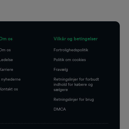
Om os
Vilkår og betingelser
Om os
Fortrolighedspolitik
Ledelse
Politik om cookies
Karriere
Fravælg
I nyhederne
Retningslinjer for forbudt
indhold for købere og
Kontakt os
sælgere
Retningslinjer for brug
DMCA