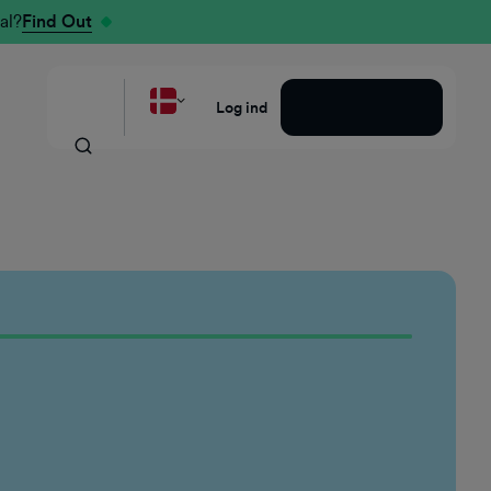
al?
Find Out
Bestil en demo
Log ind
Stillingsbe