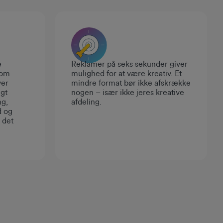
e
Reklamer på seks sekunder giver
 om
mulighed for at være kreativ. Et
ver
mindre format bør ikke afskrække
igt
nogen – især ikke jeres kreative
ng,
afdeling.
d og
 det