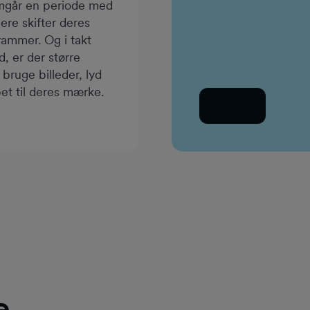
emgår en periode med
gere skifter deres
grammer. Og i takt
Arbejds-e-mail
 er der større
bruge billeder, lyd
et til deres mærke.
Tilbage
e