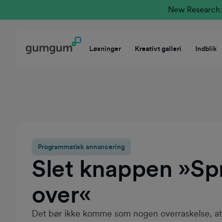
New Research: 
Løsninger
Kreativt galleri
Indblik
Programmatisk annoncering
Slet knappen »Sp
over«
Det bør ikke komme som nogen overraskelse, a