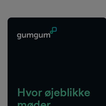
Hvor øjeblikke
møder