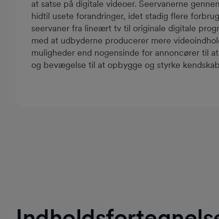
at satse på digitale videoer. Seervanerne genn
hidtil usete forandringer, idet stadig flere forbru
seervaner fra lineært tv til originale digitale pro
med at udbyderne producerer mere videoindhold,
muligheder end nogensinde for annoncører til at 
og bevægelse til at opbygge og styrke kendskab
Indholdsfortegnels