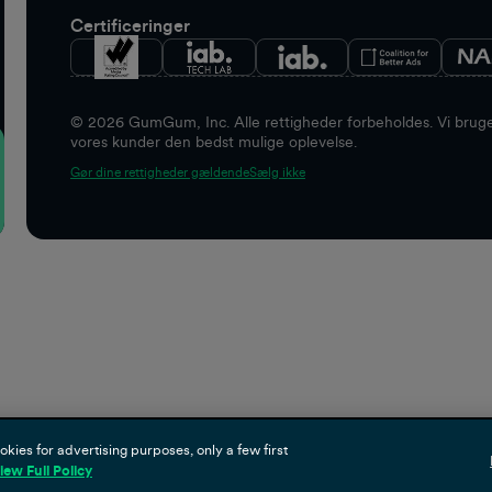
Certificeringer
©
2026
GumGum, Inc. Alle rettigheder forbeholdes. Vi bruger
vores kunder den bedst mulige oplevelse.
Gør dine rettigheder gældende
Sælg ikke
es for advertising purposes, only a few first
iew Full Policy