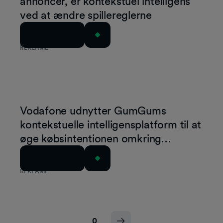
annoncer, er kontekstuel intelligens
ved at ændre spillereglerne
Læs artiklen
REKLAME
Vodafone udnytter GumGums
kontekstuelle intelligensplatform til at
øge købsintentionen omkring
Samsung Galaxy Z Flip3
Læs artiklen
REKLAME
0
...