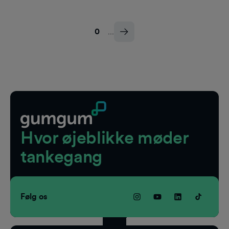
0
...
Fodnote
Hvor øjeblikke møder
tankegang
Følg os