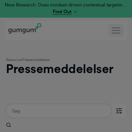
New Research: Does mindset-driven contextual targeting outperform traditional?
Find Out
Ressourcer
Pressemeddelelser
Pressemeddelelser