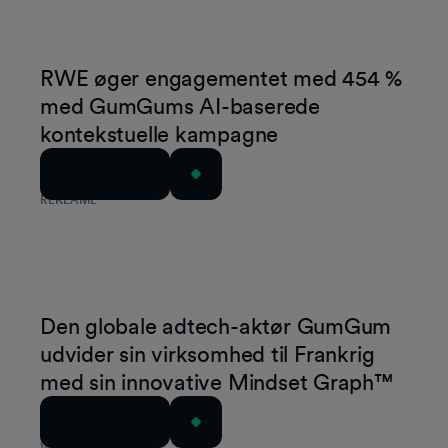
RWE øger engagementet med 454 %
med GumGums AI-baserede
kontekstuelle kampagne
Læs artiklen
REKLAME
Den globale adtech-aktør GumGum
udvider sin virksomhed til Frankrig
med sin innovative Mindset Graph™
Læs artiklen