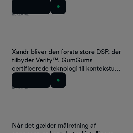
Læs artiklen
REKLAME
Xandr bliver den første store DSP, der
tilbyder Verity™, GumGums
certificerede teknologi til kontekstuel
målretning og brandsikkerhed
Læs artiklen
REKLAME
Når det gælder målretning af