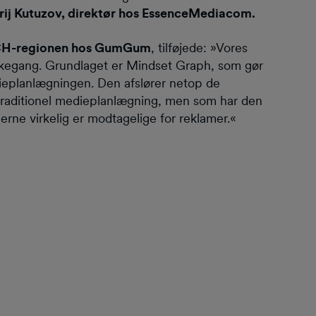
rij Kutuzov, direktør hos EssenceMediacom.
DACH-regionen hos GumGum
, tilføjede: »Vores
ankegang. Grundlaget er Mindset Graph, som gør
ieplanlægningen. Den afslører netop de
 i traditionel medieplanlægning, men som har den
gerne virkelig er modtagelige for reklamer.«