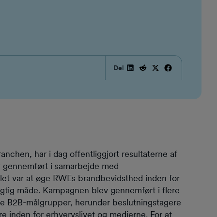
Del
en, har i dag offentliggjort resultaterne af
r gennemført i samarbejde med
t var at øge RWEs brandbevidsthed inden for
gtig måde. Kampagnen blev gennemført i flere
te B2B-målgrupper, herunder beslutningstagere
e inden for erhvervslivet og medierne. For at