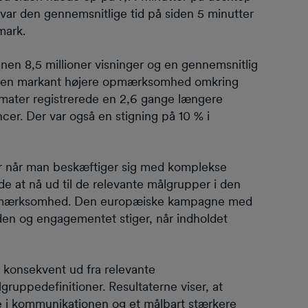
 var den gennemsnitlige tid på siden 5 minutter
mark.
en 8,5 millioner visninger og en gennemsnitlig
en en markant højere opmærksomhed omkring
ater registrerede en 2,6 gange længere
r. Der var også en stigning på 10 % i
sær når man beskæftiger sig med komplekse
e at nå ud til de relevante målgrupper i den
pmærksomhed. Den europæiske kampagne med
 og engagementet stiger, når indholdet
 konsekvent ud fra relevante
uppedefinitioner. Resultaterne viser, at
de i kommunikationen og et målbart stærkere