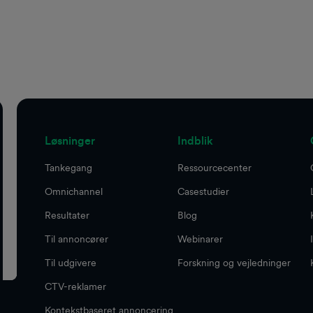
Løsninger
Indblik
Tankegang
Ressourcecenter
Omnichannel
Casestudier
Resultater
Blog
Til annoncører
Webinarer
Til udgivere
Forskning og vejledninger
CTV-reklamer
Kontekstbaseret annoncering