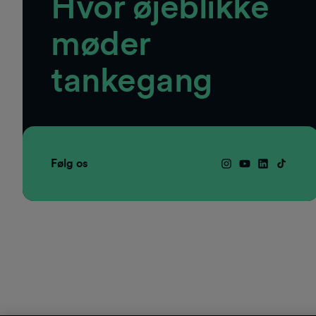
Hvor øjeblikke
møder
tankegang
Følg os