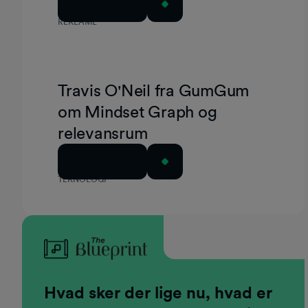
Læs artiklen
verdensmesterskabet i 2026
REKLAME
Travis O'Neil fra GumGum
om Mindset Graph og
relevansrum
Læs artiklen
TEKNOLOGI
Hvad sker der lige nu, hvad er