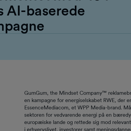
AI-baserede
ampagne
GumGum, the Mindset Company™ reklamebranch
en kampagne for energiselskabet RWE, der e
EssenceMediacom, et WPP Media-brand. Måle
sektoren for vedvarende energi på en bæredy
europæiske lande og rettede sig mod relevan
i erhvervslivet, investorer samt meningsdanner