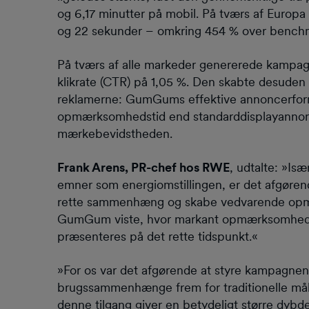
og 6,17 minutter på mobil. På tværs af Europa
og 22 sekunder – omkring 454 % over bench
På tværs af alle markeder genererede kampagn
klikrate (CTR) på 1,05 %. Den skabte desud
reklamerne: GumGums effektive annoncerform
opmærksomhedstid end standarddisplayannonce
mærkebevidstheden.
Frank Arens, PR-chef hos RWE
, udtalte: »I
emner som energiomstillingen, er det afgørend
rette sammenhæng og skabe vedvarende o
GumGum viste, hvor markant opmærksomheden
præsenteres på det rette tidspunkt.«
»For os var det afgørende at styre kampagnen
brugssammenhænge frem for traditionelle målgr
denne tilgang giver en betydeligt større dyb