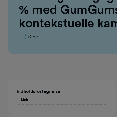
% med GumGums 
kontekstuelle k
10
min
Indholdsfortegnelse
Link