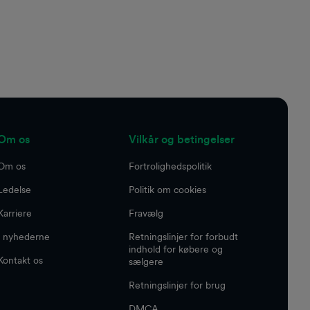
Om os
Vilkår og betingelser
Om os
Fortrolighedspolitik
Ledelse
Politik om cookies
Karriere
Fravælg
I nyhederne
Retningslinjer for forbudt
indhold for købere og
Kontakt os
sælgere
Retningslinjer for brug
DMCA