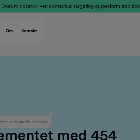
Does mindset-driven contextual targeting outperform tradition
Om
Kontakt
ede kontekstuelle kampagne
ementet med 454