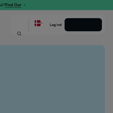
al?
Find Out
Bestil en demo
Log ind