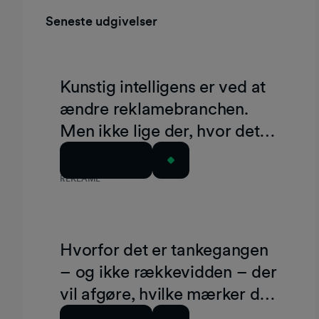
Seneste udgivelser
Kunstig intelligens er ved at
ændre reklamebranchen.
Men ikke lige der, hvor det
virkelig betyder noget.
Læs artiklen
REKLAME
Hvorfor det er tankegangen
– og ikke rækkevidden – der
vil afgøre, hvilke mærker der
vinder FIFA-