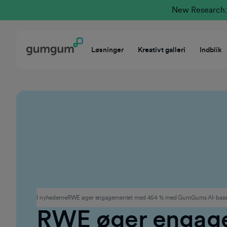
New Research: 
Løsninger
Kreativt galleri
Indblik
Reklame
I nyhederne
RWE øger engagementet med 454 % med GumGums AI-baser
RWE øger engag