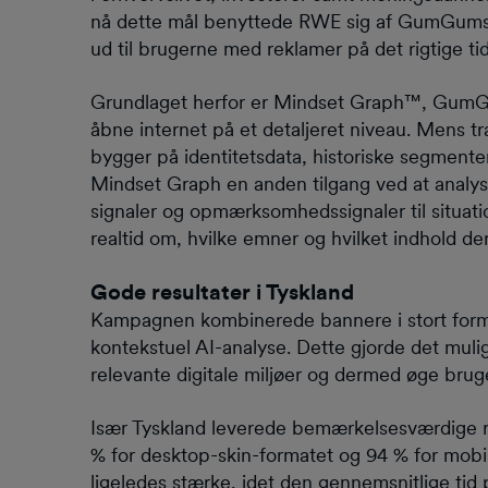
nå dette mål benyttede RWE sig af GumGums 
ud til brugerne med reklamer på det rigtige tid
Grundlaget herfor er Mindset Graph™, GumGu
åbne internet på et detaljeret niveau. Mens tr
bygger på identitetsdata, historiske segmenter
Mindset Graph en anden tilgang ved at analyser
signaler og opmærksomhedssignaler til situati
realtid om, hvilke emner og hvilket indhold de
Gode resultater i Tyskland
Kampagnen kombinerede bannere i stort form
kontekstuel AI-analyse. Dette gjorde det mulig
relevante digitale miljøer og dermed øge brug
Især Tyskland leverede bemærkelsesværdige r
% for desktop-skin-formatet og 94 % for mobi
ligeledes stærke, idet den gennemsnitlige tid