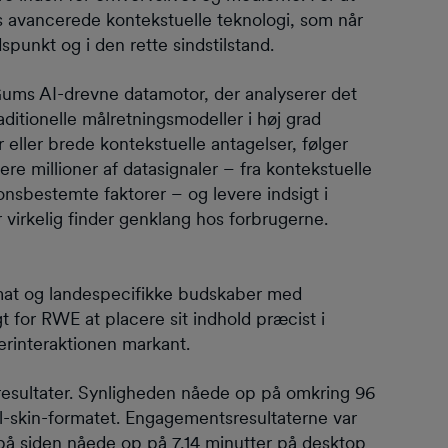
avancerede kontekstuelle teknologi, som når
spunkt og i den rette sindstilstand.
ms AI-drevne datamotor, der analyserer det
aditionelle målretningsmodeller i høj grad
 eller brede kontekstuelle antagelser, følger
e millioner af datasignaler – fra kontekstuelle
onsbestemte faktorer – og levere indsigt i
r virkelig finder genklang hos forbrugerne.
at og landespecifikke budskaber med
t for RWE at placere sit indhold præcist i
erinteraktionen markant.
esultater. Synligheden nåede op på omkring 96
l-skin-formatet. Engagementsresultaterne var
 på siden nåede op på 7,14 minutter på desktop