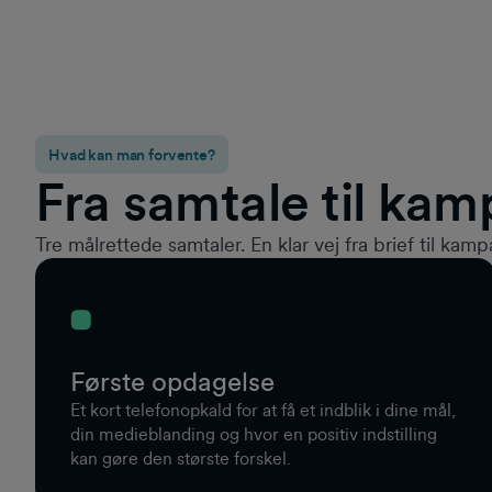
Hvad kan man forvente?
Fra samtale til ka
Tre målrettede samtaler. En klar vej fra brief til kam
Første opdagelse
Et kort telefonopkald for at få et indblik i dine mål,
din medieblanding og hvor en positiv indstilling
kan gøre den største forskel.