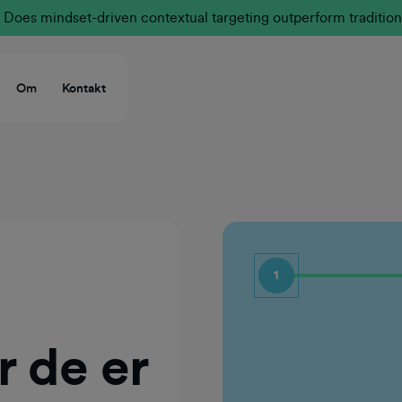
Does mindset-driven contextual targeting outperform tradition
Om
Kontakt
1
Fornavn
 de er
Efternavn