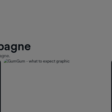
mpagne
pagne.