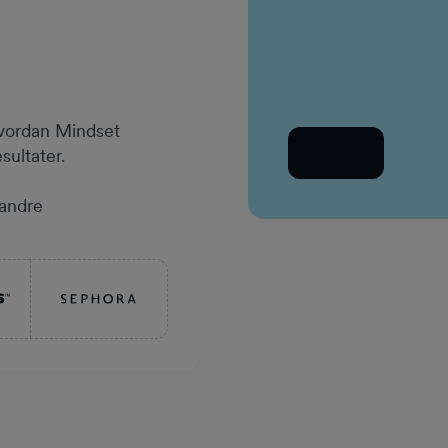
Arbejds-e-mail
hvordan Mindset
Tilbage
ultater.
 andre