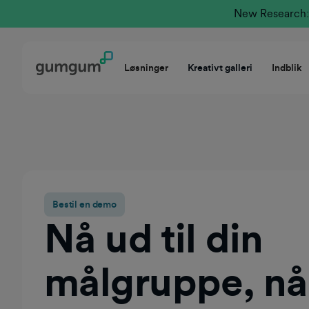
New Research: 
Løsninger
Kreativt galleri
Indblik
Bestil en demo
Nå ud til din
målgruppe, når