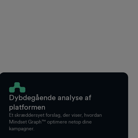
Dybdegående analyse af
platformen
Et skræddersyet forslag, der viser, hvordan
Mindset Graph™ optimere netop dine
kampagner.