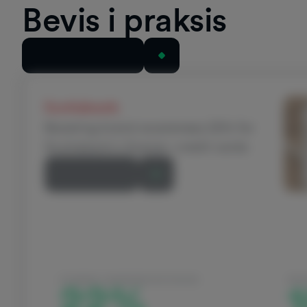
Bevis i praksis
Se alle casestudier
Scotiabank
Boosting brand awareness 22% for
Scotiabank’s Scene+ credit cards
Læs historien
STIGNING I MÆRKEBEVIDSTHEDEN
22%
INCR