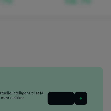
lle intelligens til at få
s, mærkesikker
Ansøg nu