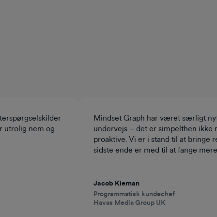
terspørgselskilder
Mindset Graph har været særligt nyt
 utrolig nem og
undervejs – det er simpelthen ikke
proaktive. Vi er i stand til at bring
sidste ende er med til at fange m
Jacob Kiernan
Programmatisk kundechef
Havas Media Group UK