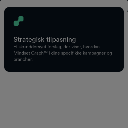
Strategisk tilpasning
Et skræddersyet forslag, der viser, hvordan
Mindset Graph™ i dine specifikke kampagner og
brancher.