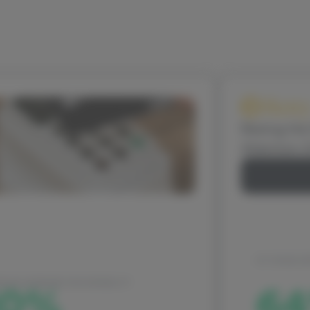
Betty
Raising the
Attention-
Læs histor
OF THOSE EX
EASE IN BRAND FAVOURABILITY
10%
6