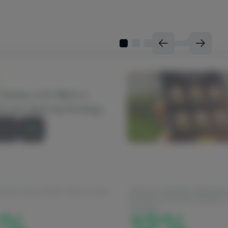
 Sports
 Stakes with Betty’s
Driven Gaming Strategy
ien
POSED HAVE OR WILL TAKE ACTION
INCREASE IN BRAND AWARENES
OPTIMAL ATTENTION THRESHO
4%
REACHED
12%