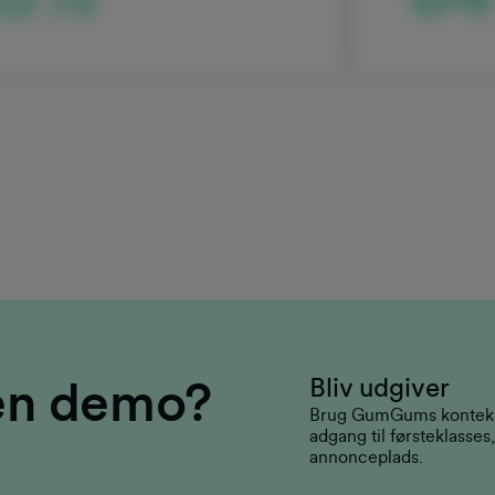
l en demo?
Bliv udgiver
Brug GumGums kontekstue
adgang til førsteklasse
annonceplads.