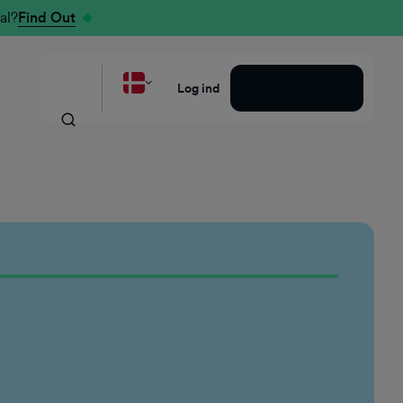
al?
Find Out
Bestil en demo
Log ind
Stillingsbe