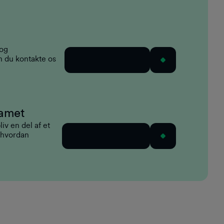
og
 du kontakte os
Send os en e-mail
eamet
liv en del af et
 hvordan
Se ledige stillinger