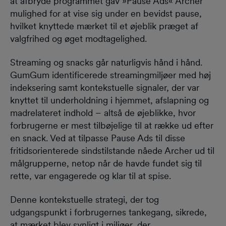
at afbryde programmet gav »Pause Ads« Archer
mulighed for at vise sig under en bevidst pause,
hvilket knyttede mærket til et øjeblik præget af
valgfrihed og øget modtagelighed.
Streaming og snacks går naturligvis hånd i hånd.
GumGum identificerede streamingmiljøer med høj
indeksering samt kontekstuelle signaler, der var
knyttet til underholdning i hjemmet, afslapning og
madrelateret indhold – altså de øjeblikke, hvor
forbrugerne er mest tilbøjelige til at række ud efter
en snack. Ved at tilpasse Pause Ads til disse
fritidsorienterede sindstilstande nåede Archer ud til
målgrupperne, netop når de havde fundet sig til
rette, var engagerede og klar til at spise.
Denne kontekstuelle strategi, der tog
udgangspunkt i forbrugernes tankegang, sikrede,
at mærket blev synligt i miljøer, der