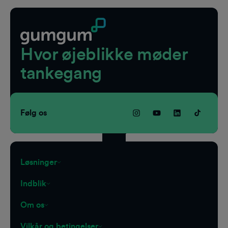
Hvor øjeblikke møder
tankegang
Følg os
Løsninger
Indblik
Om os
Vilkår og betingelser